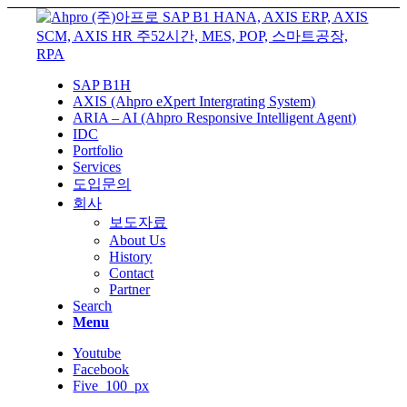
SAP B1H
AXIS (Ahpro eXpert Intergrating System)
ARIA – AI (Ahpro Responsive Intelligent Agent)
IDC
Portfolio
Services
도입문의
회사
보도자료
About Us
History
Contact
Partner
Search
Menu
Youtube
Facebook
Five_100_px