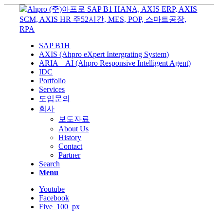
SAP B1H
AXIS (Ahpro eXpert Intergrating System)
ARIA – AI (Ahpro Responsive Intelligent Agent)
IDC
Portfolio
Services
도입문의
회사
보도자료
About Us
History
Contact
Partner
Search
Menu
Youtube
Facebook
Five_100_px