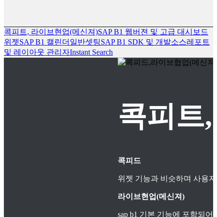
콕피트, 라이브현업(메신져)
SAP B1 웹버젼 및 고급 대시보드
위젯
SAP B1 캘린더
일반셋팅
SAP B1 SDK 및 개발소스
레포트
및 레이아웃 관리자
Instant Search
콕피트,
콕피드
위젯 기능과 비슷하며 사용자
라이브현업(메신져)
sap b1 기본 기능에 포함