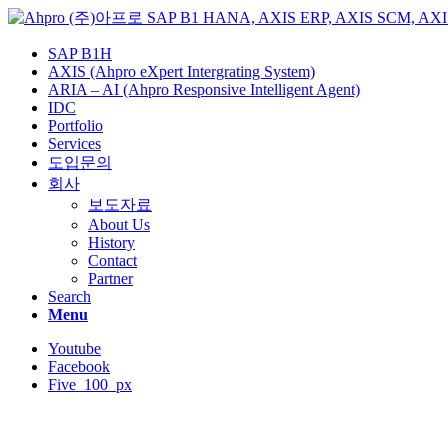
SAP B1H
AXIS (Ahpro eXpert Intergrating System)
ARIA – AI (Ahpro Responsive Intelligent Agent)
IDC
Portfolio
Services
도입문의
회사
보도자료
About Us
History
Contact
Partner
Search
Menu
Youtube
Facebook
Five_100_px