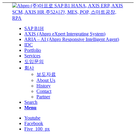
SAP B1H
AXIS (Ahpro eXpert Intergrating System)
ARIA – AI (Ahpro Responsive Intelligent Agent)
IDC
Portfolio
Services
도입문의
회사
보도자료
About Us
History
Contact
Partner
Search
Menu
Youtube
Facebook
Five_100_px