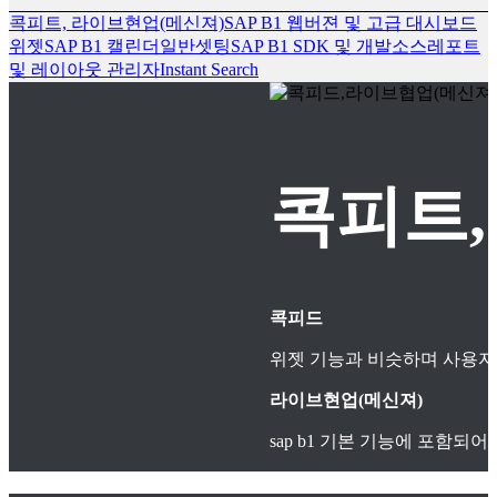
콕피트, 라이브현업(메신져)
SAP B1 웹버젼 및 고급 대시보드
위젯
SAP B1 캘린더
일반셋팅
SAP B1 SDK 및 개발소스
레포트
및 레이아웃 관리자
Instant Search
콕피트,
콕피드
위젯 기능과 비슷하며 사용자
라이브현업(메신져)
sap b1 기본 기능에 포함