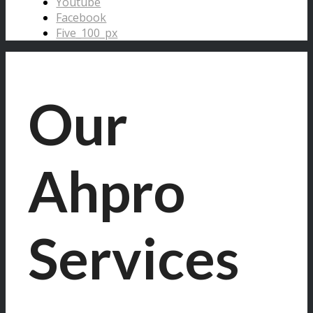
Youtube
Facebook
Five_100_px
Our
Ahpro
Services