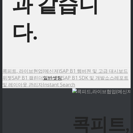
과 같습니
다.
콕피트, 라이브현업(메신져)
SAP B1 웹버젼 및 고급 대시보드
위젯
SAP B1 캘린더
일반셋팅
SAP B1 SDK 및 개발소스
레포트
및 레이아웃 관리자
Instant Search
콕피트,