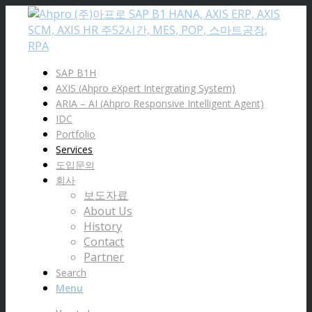
SAP B1H
AXIS (Ahpro eXpert Intergrating System)
ARIA – AI (Ahpro Responsive Intelligent Agent)
IDC
Portfolio
Services
도입문의
회사
보도자료
About Us
History
Contact
Partner
Search
Menu