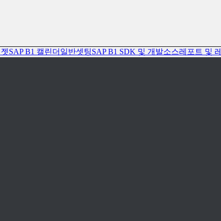
위젯
SAP B1 캘린더
일반셋팅
SAP B1 SDK 및 개발소스
레포트 및 