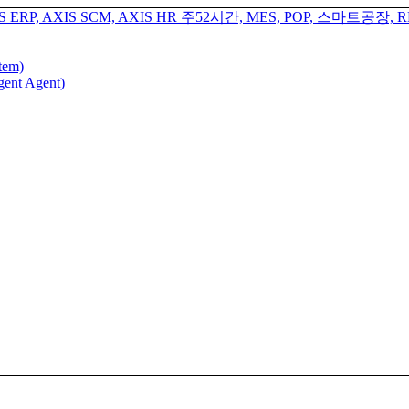
tem)
gent Agent)