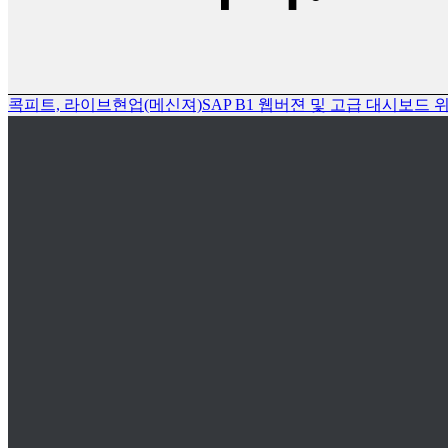
콕피트, 라이브현업(메신져)
SAP B1 웹버젼 및 고급 대시보드 