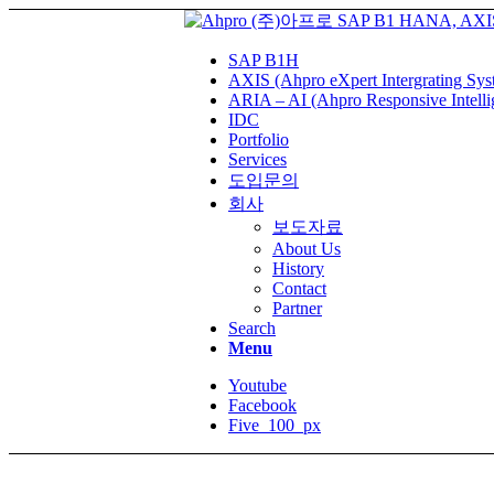
SAP B1H
AXIS (Ahpro eXpert Intergrating Sys
ARIA – AI (Ahpro Responsive Intelli
IDC
Portfolio
Services
도입문의
회사
보도자료
About Us
History
Contact
Partner
Search
Menu
Youtube
Facebook
Five_100_px