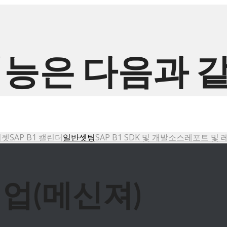
기능은 다음과 
위젯
SAP B1 캘린더
일반셋팅
SAP B1 SDK 및 개발소스
레포트 및 
업(메신져)