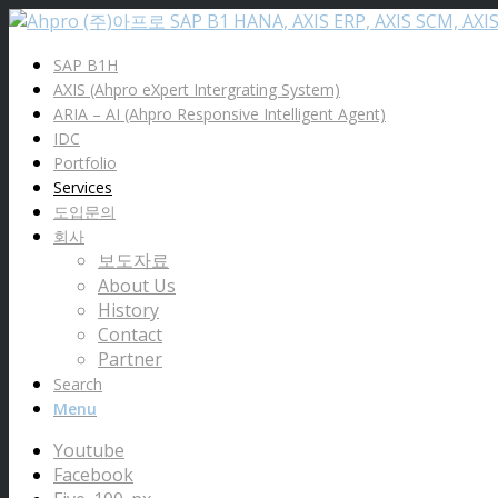
SAP B1H
AXIS (Ahpro eXpert Intergrating System)
ARIA – AI (Ahpro Responsive Intelligent Agent)
IDC
Portfolio
Services
도입문의
회사
보도자료
About Us
History
Contact
Partner
Search
Menu
Youtube
Facebook