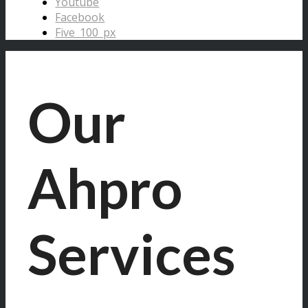
Youtube
Facebook
Five_100_px
Our
Ahpro
Services