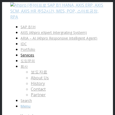
SAP B1H
AXIS (Ahpro eXpert Intergrating System)
ARIA – AI (Ahpro Responsive Intelligent Agent)
IDC
Portfolio
Services
도입문의
회사
보도자료
About Us
History
Contact
Partner
Search
Menu