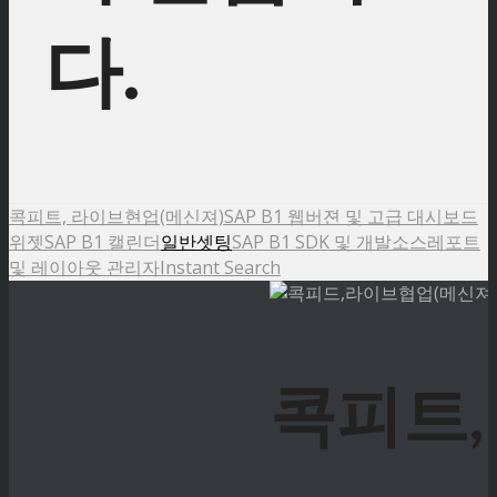
다.
콕피트, 라이브현업(메신져)
SAP B1 웹버젼 및 고급 대시보드
위젯
SAP B1 캘린더
일반셋팅
SAP B1 SDK 및 개발소스
레포트
및 레이아웃 관리자
Instant Search
콕피트,