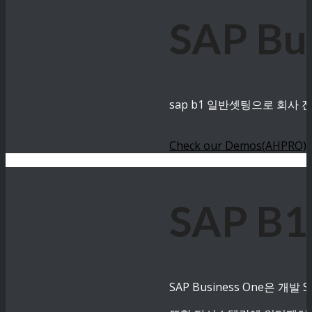
SAP B
sap b1 일반셋팅으로 회사
Check our Demos(AHPRO)
SAP B
SAP Business One은