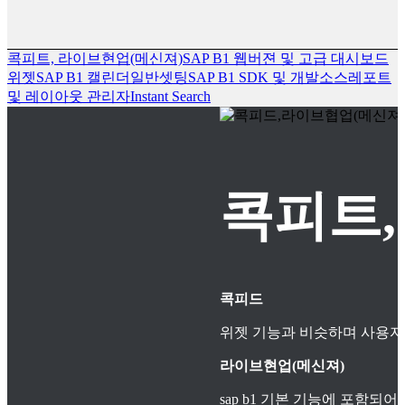
콕피트, 라이브현업(메신져)
SAP B1 웹버젼 및 고급 대시보드
위젯
SAP B1 캘린더
일반셋팅
SAP B1 SDK 및 개발소스
레포트
및 레이아웃 관리자
Instant Search
콕피트,
콕피드
위젯 기능과 비슷하며 사용자
라이브현업(메신져)
sap b1 기본 기능에 포함