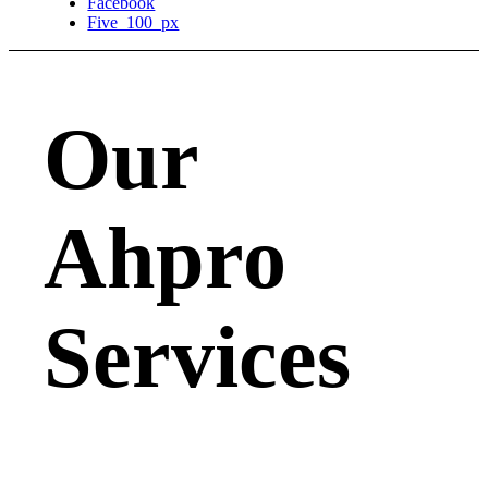
Facebook
Five_100_px
Our
Ahpro
Services