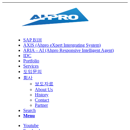
SAP B1H
AXIS (Ahpro eXpert Intergrating System)
ARIA – AI (Ahpro Responsive Intelligent Agent)
IDC
Portfolio
Services
도입문의
회사
보도자료
About Us
History
Contact
Partner
Search
Menu
Youtube