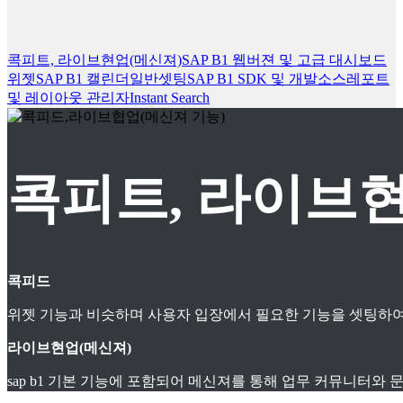
콕피트, 라이브현업(메신져)
SAP B1 웹버젼 및 고급 대시보드
위젯
SAP B1 캘린더
일반셋팅
SAP B1 SDK 및 개발소스
레포트
및 레이아웃 관리자
Instant Search
콕피트, 라이브현
콕피드
위젯 기능과 비슷하며 사용자 입장에서 필요한 기능을 셋팅하여
라이브현업(메신져)
sap b1 기본 기능에 포함되어 메신져를 통해 업무 커뮤니터와