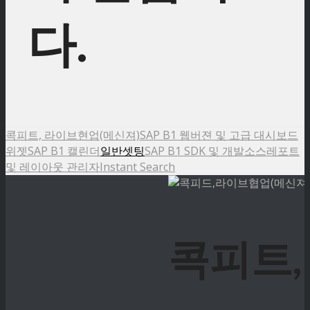
다.
콕피트, 라이브현업(메신져)
SAP B1 웹버젼 및 고급 대시보드
위젯
SAP B1 캘린더
일반셋팅
SAP B1 SDK 및 개발소스
레포트
및 레이아웃 관리자
Instant Search
콕피트,