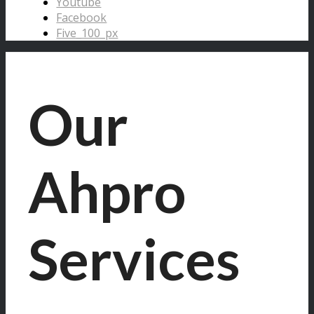
Youtube
Facebook
Five_100_px
Our
Ahpro
Services