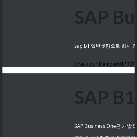
SAP B
sap b1 일반셋팅으로 회사
Check our Demos(AHPRO)
SAP B
SAP Business One은