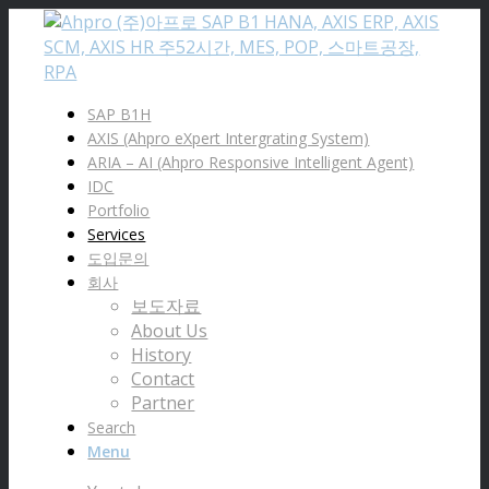
SAP B1H
AXIS (Ahpro eXpert Intergrating System)
ARIA – AI (Ahpro Responsive Intelligent Agent)
IDC
Portfolio
Services
도입문의
회사
보도자료
About Us
History
Contact
Partner
Search
Menu