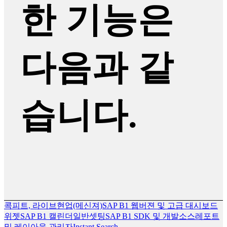
한 기능은
다음과 같
습니다.
콕피트, 라이브현업(메신져)
SAP B1 웹버젼 및 고급 대시보드
위젯
SAP B1 캘린더
일반셋팅
SAP B1 SDK 및 개발소스
레포트
및 레이아웃 관리자
Instant Search