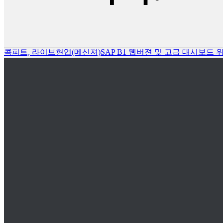
콕피트, 라이브현업(메신져)
SAP B1 웹버젼 및 고급 대시보드 