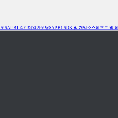
위젯
SAP B1 캘린더
일반셋팅
SAP B1 SDK 및 개발소스
레포트 및 