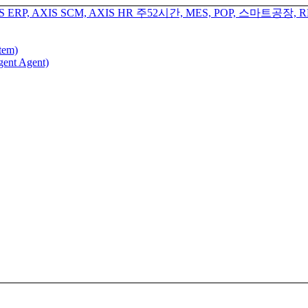
tem)
gent Agent)