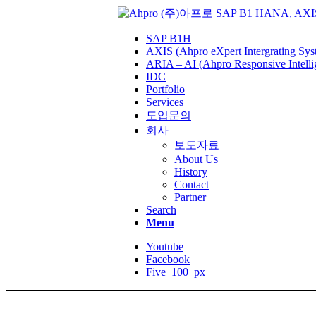
SAP B1H
AXIS (Ahpro eXpert Intergrating Sys
ARIA – AI (Ahpro Responsive Intelli
IDC
Portfolio
Services
도입문의
회사
보도자료
About Us
History
Contact
Partner
Search
Menu
Youtube
Facebook
Five_100_px