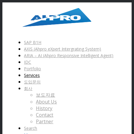
SAP B1H
AXIS (Ahpro eXpert Intergrating System)
ARIA – AI (Ahpro Responsive Intelligent Agent)
IDC
Portfolio
Services
도입문의
회사
보도자료
About Us
History
Contact
Partner
Search