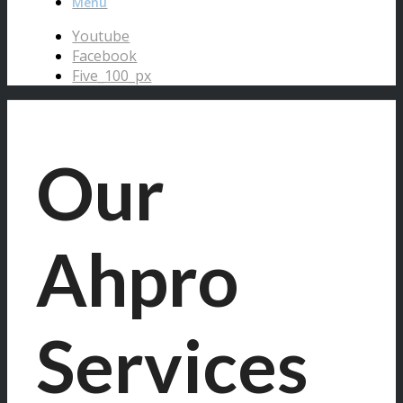
Menu
Youtube
Facebook
Five_100_px
Our
Ahpro
Services