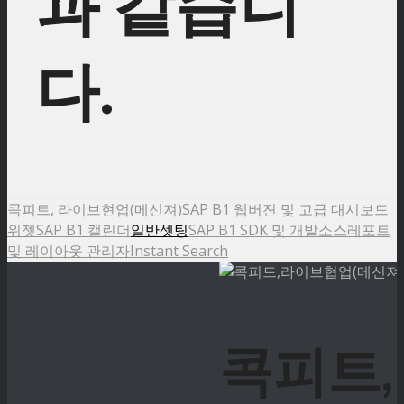
과 같습니
다.
콕피트, 라이브현업(메신져)
SAP B1 웹버젼 및 고급 대시보드
위젯
SAP B1 캘린더
일반셋팅
SAP B1 SDK 및 개발소스
레포트
및 레이아웃 관리자
Instant Search
콕피트,