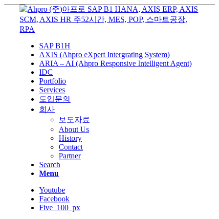
SAP B1H
AXIS (Ahpro eXpert Intergrating System)
ARIA – AI (Ahpro Responsive Intelligent Agent)
IDC
Portfolio
Services
도입문의
회사
보도자료
About Us
History
Contact
Partner
Search
Menu
Youtube
Facebook
Five_100_px