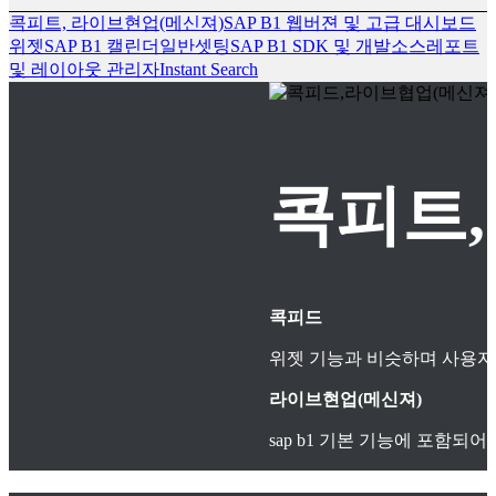
콕피트, 라이브현업(메신져)
SAP B1 웹버젼 및 고급 대시보드
위젯
SAP B1 캘린더
일반셋팅
SAP B1 SDK 및 개발소스
레포트
및 레이아웃 관리자
Instant Search
콕피트,
콕피드
위젯 기능과 비슷하며 사용자
라이브현업(메신져)
sap b1 기본 기능에 포함