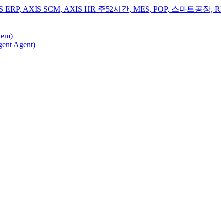
tem)
gent Agent)