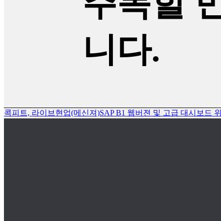
주목할 
니다.
콕피트, 라이브현업(메신져)
SAP B1 웹버젼 및 고급 대시보드 