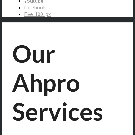
Youtube
Facebook
Five_100_px
Our
Ahpro
Services