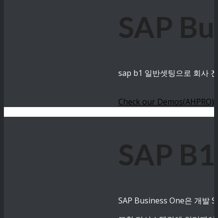
SAP B
sap b1 일반셋팅으로 회사
Check our Demos(AHPRO)
SAP B
SAP Business One은