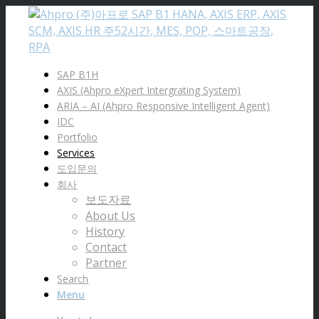
SAP B1H
AXIS (Ahpro eXpert Intergrating System)
ARIA – AI (Ahpro Responsive Intelligent Agent)
IDC
Portfolio
Services
도입문의
회사
보도자료
About Us
History
Contact
Partner
Search
Menu