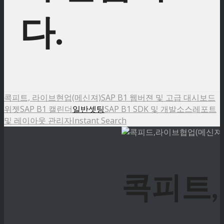
다.
콕피트, 라이브현업(메신져)
SAP B1 웹버젼 및 고급 대시보드
위젯
SAP B1 캘린더
일반셋팅
SAP B1 SDK 및 개발소스
레포트
및 레이아웃 관리자
Instant Search
콕피트,