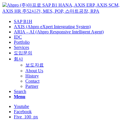
SAP B1H
AXIS (Ahpro eXpert Intergrating System)
ARIA – AI (Ahpro Responsive Intelligent Agent)
IDC
Portfolio
Services
도입문의
회사
보도자료
About Us
History
Contact
Partner
Search
Menu
Youtube
Facebook
Five_100_px