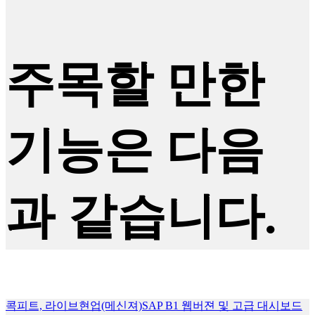
주목할 만한
기능은 다음
과 같습니다.
콕피트, 라이브현업(메신져)
SAP B1 웹버젼 및 고급 대시보드