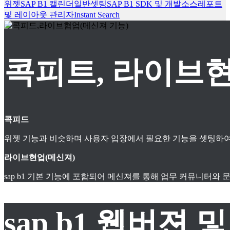
위젯
SAP B1 캘린더
일반셋팅
SAP B1 SDK 및 개발소스
레포트
및 레이아웃 관리자
Instant Search
콕피트, 라이브현
콕피드
위젯 기능과 비슷하며 사용자 입장에서 필요한 기능을 셋팅하여
라이브현업(메신져)
sap b1 기본 기능에 포함되어 메신져를 통해 업무 커뮤니터와
sap b1 웹버젼