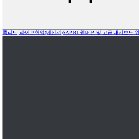
콕피트, 라이브현업(메신져)
SAP B1 웹버젼 및 고급 대시보드 