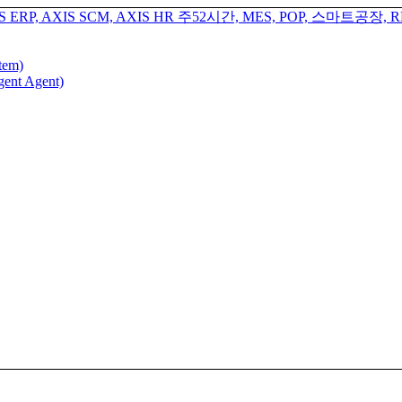
tem)
gent Agent)