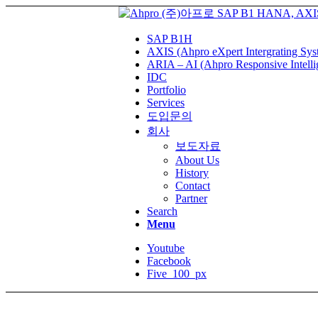
SAP B1H
AXIS (Ahpro eXpert Intergrating Sys
ARIA – AI (Ahpro Responsive Intelli
IDC
Portfolio
Services
도입문의
회사
보도자료
About Us
History
Contact
Partner
Search
Menu
Youtube
Facebook
Five_100_px