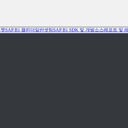
위젯
SAP B1 캘린더
일반셋팅
SAP B1 SDK 및 개발소스
레포트 및 