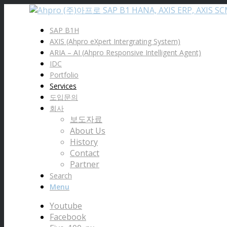
SAP B1H
AXIS (Ahpro eXpert Intergrating System)
ARIA – AI (Ahpro Responsive Intelligent Agent)
IDC
Portfolio
Services
도입문의
회사
보도자료
About Us
History
Contact
Partner
Search
Menu
Youtube
Facebook