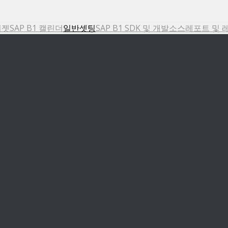
위젯
SAP B1 캘린더
일반셋팅
SAP B1 SDK 및 개발소스
레포트 및 