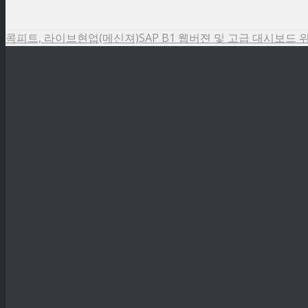
콕피트, 라이브현업(메신져)
SAP B1 웹버젼 및 고급 대시보드 