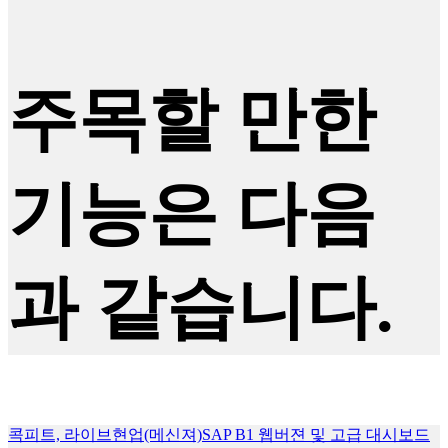
주목할 만한
기능은 다음
과 같습니다.
콕피트, 라이브현업(메신져)
SAP B1 웹버젼 및 고급 대시보드