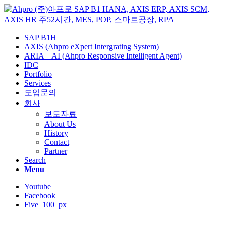
SAP B1H
AXIS (Ahpro eXpert Intergrating System)
ARIA – AI (Ahpro Responsive Intelligent Agent)
IDC
Portfolio
Services
도입문의
회사
보도자료
About Us
History
Contact
Partner
Search
Menu
Youtube
Facebook
Five_100_px