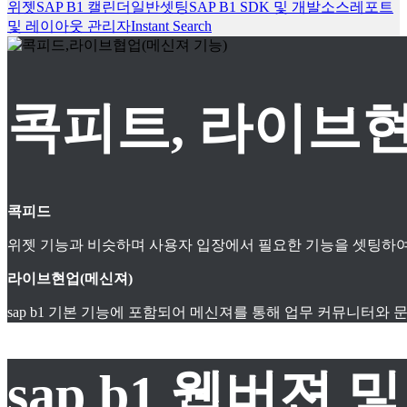
위젯
SAP B1 캘린더
일반셋팅
SAP B1 SDK 및 개발소스
레포트
및 레이아웃 관리자
Instant Search
콕피트, 라이브현
콕피드
위젯 기능과 비슷하며 사용자 입장에서 필요한 기능을 셋팅하여
라이브현업(메신져)
sap b1 기본 기능에 포함되어 메신져를 통해 업무 커뮤니터와
sap b1 웹버젼