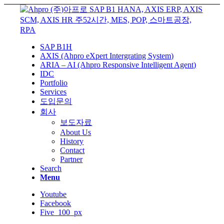
SAP B1H
AXIS (Ahpro eXpert Intergrating System)
ARIA – AI (Ahpro Responsive Intelligent Agent)
IDC
Portfolio
Services
도입문의
회사
보도자료
About Us
History
Contact
Partner
Search
Menu
Youtube
Facebook
Five_100_px