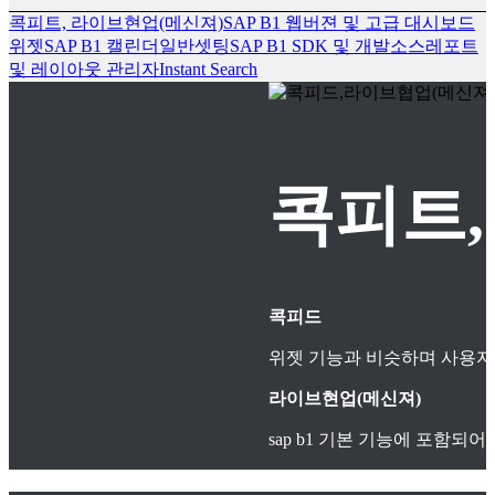
콕피트, 라이브현업(메신져)
SAP B1 웹버젼 및 고급 대시보드
위젯
SAP B1 캘린더
일반셋팅
SAP B1 SDK 및 개발소스
레포트
및 레이아웃 관리자
Instant Search
콕피트,
콕피드
위젯 기능과 비슷하며 사용자
라이브현업(메신져)
sap b1 기본 기능에 포함