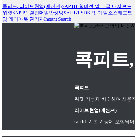
콕피트, 라이브현업(메신져)
SAP B1 웹버젼 및 고급 대시보드
위젯
SAP B1 캘린더
일반셋팅
SAP B1 SDK 및 개발소스
레포트
및 레이아웃 관리자
Instant Search
콕피트,
콕피드
위젯 기능과 비슷하며 사용자
라이브현업(메신져)
sap b1 기본 기능에 포함