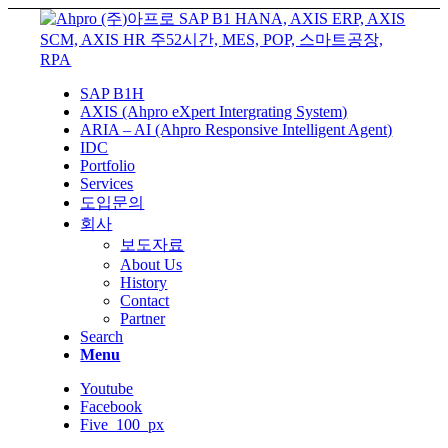
SAP B1H
AXIS (Ahpro eXpert Intergrating System)
ARIA – AI (Ahpro Responsive Intelligent Agent)
IDC
Portfolio
Services
도입문의
회사
보도자료
About Us
History
Contact
Partner
Search
Menu
Youtube
Facebook
Five_100_px