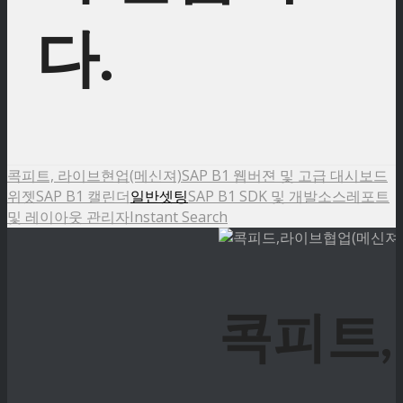
다.
콕피트, 라이브현업(메신져)
SAP B1 웹버젼 및 고급 대시보드
위젯
SAP B1 캘린더
일반셋팅
SAP B1 SDK 및 개발소스
레포트
및 레이아웃 관리자
Instant Search
콕피트,