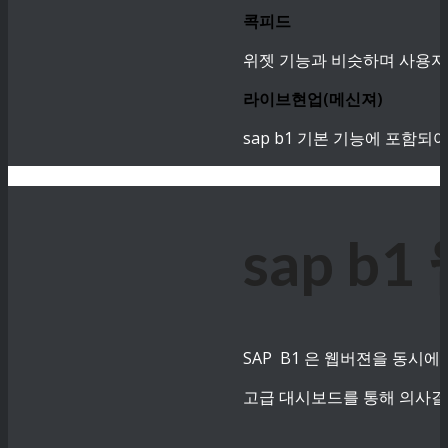
콕피드
위젯 기능과 비슷하며 사용자
라이브현업(메신져)
sap b1 기본 기능에 포함
sap 
SAP B1 은 웹버젼을 동시에
고급 대시보드를 통해 의사