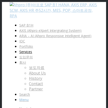
SAP B1H
AXIS (Ahpro eXpert Intergrating System)
ARIA – AI (Ahpro Responsive Intelligent Agent)
IDC
Portfolio
Services
도입문의
회사
보도자료
About Us
History
Contact
Partner
Search
Menu