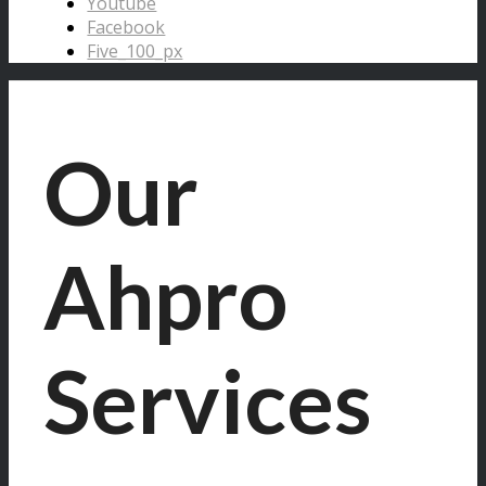
Youtube
Facebook
Five_100_px
Our
Ahpro
Services