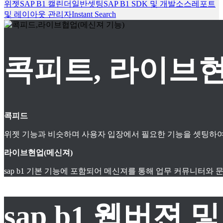
위젯
SAP B1 캘린더
일반셋팅
SAP B1 SDK 및 개발소스
레포트
및 레이아웃 관리자
Instant Search
콕피트, 라이브현
콕피드
위젯 기능과 비슷하며 사용자 입장에서 필요한 기능을 셋팅하여
라이브현업(메신져)
sap b1 기본 기능에 포함되어 메신져를 통해 업무 커뮤니터와
sap b1 웹버젼