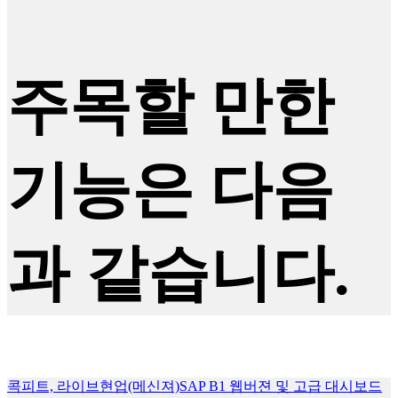
주목할 만한
기능은 다음
과 같습니다.
콕피트, 라이브현업(메신져)
SAP B1 웹버젼 및 고급 대시보드