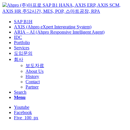
SAP B1H
AXIS (Ahpro eXpert Intergrating System)
ARIA – AI (Ahpro Responsive Intelligent Agent)
IDC
Portfolio
Services
도입문의
회사
보도자료
About Us
History
Contact
Partner
Search
Menu
Youtube
Facebook
Five_100_px