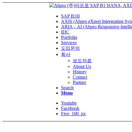
SAP B1H
AXIS (Ahpro eXpert Intergrating Sys
ARIA – AI (Ahpro Responsive Intelli
IDC
Portfolio
Services
도입문의
회사
보도자료
About Us
History
Contact
Partner
Search
Menu
Youtube
Facebook
Five_100_px