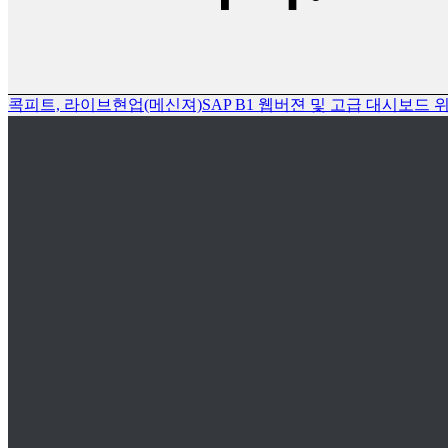
콕피트, 라이브현업(메신져)
SAP B1 웹버젼 및 고급 대시보드 