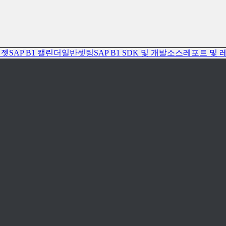
위젯
SAP B1 캘린더
일반셋팅
SAP B1 SDK 및 개발소스
레포트 및 