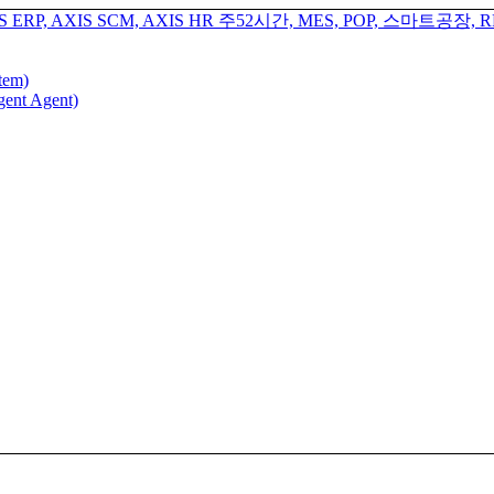
tem)
gent Agent)