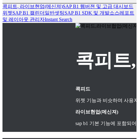
콕피트, 라이브현업(메신져)
SAP B1 웹버젼 및 고급 대시보드
위젯
SAP B1 캘린더
일반셋팅
SAP B1 SDK 및 개발소스
레포트
및 레이아웃 관리자
Instant Search
콕피트,
콕피드
위젯 기능과 비슷하며 사용자
라이브현업(메신져)
sap b1 기본 기능에 포함