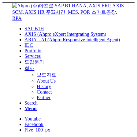
SAP B1H
AXIS (Ahpro eXpert Intergrating System)
ARIA – AI (Ahpro Responsive Intelligent Agent)
IDC
Portfolio
Services
도입문의
회사
보도자료
About Us
History
Contact
Partner
Search
Menu
Youtube
Facebook
Five_100_px