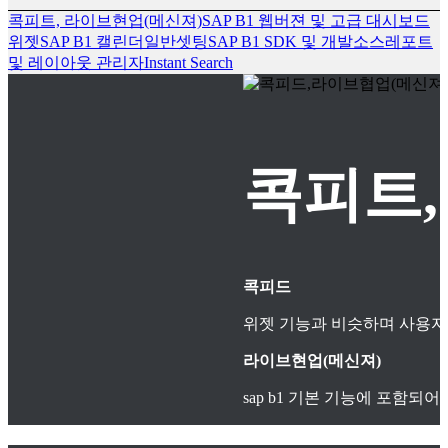
콕피트, 라이브현업(메신져)
SAP B1 웹버젼 및 고급 대시보드
위젯
SAP B1 캘린더
일반셋팅
SAP B1 SDK 및 개발소스
레포트
및 레이아웃 관리자
Instant Search
콕피트,
콕피드
위젯 기능과 비슷하며 사용자
라이브현업(메신져)
sap b1 기본 기능에 포함