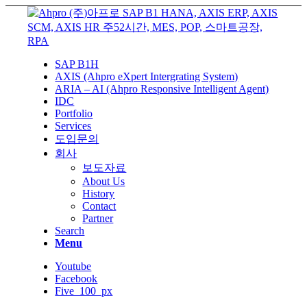
SAP B1H
AXIS (Ahpro eXpert Intergrating System)
ARIA – AI (Ahpro Responsive Intelligent Agent)
IDC
Portfolio
Services
도입문의
회사
보도자료
About Us
History
Contact
Partner
Search
Menu
Youtube
Facebook
Five_100_px