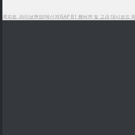
콕피트, 라이브현업(메신져)
SAP B1 웹버젼 및 고급 대시보드 