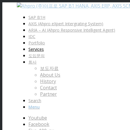
SAP B1H
AXIS (Ahpro eXpert Intergrating System)
ARIA – AI (Ahpro Responsive Intelligent Agent)
IDC
Portfolio
Services
도입문의
회사
보도자료
About Us
History
Contact
Partner
Search
Menu
Youtube
Facebook