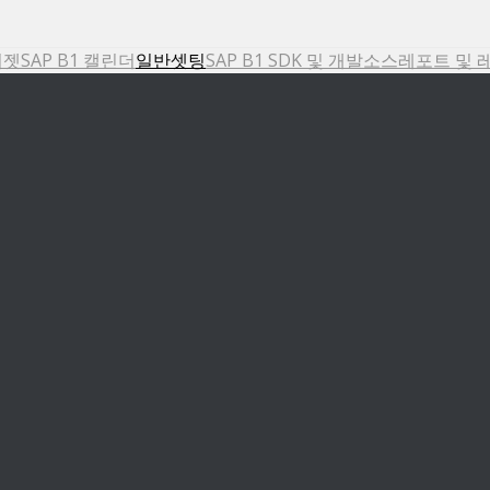
위젯
SAP B1 캘린더
일반셋팅
SAP B1 SDK 및 개발소스
레포트 및 