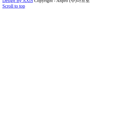
Design By AXIS
Copyright - Ahpro (주)아프로
Scroll to top