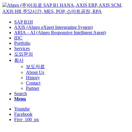
SAP B1H
AXIS (Ahpro eXpert Intergrating System)
ARIA – AI (Ahpro Responsive Intelligent Agent)
IDC
Portfolio
Services
도입문의
회사
보도자료
About Us
History
Contact
Partner
Search
Menu
Youtube
Facebook
Five_100_px