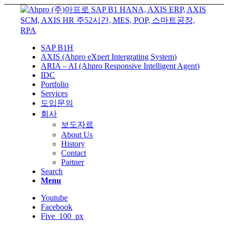
SAP B1H
AXIS (Ahpro eXpert Intergrating System)
ARIA – AI (Ahpro Responsive Intelligent Agent)
IDC
Portfolio
Services
도입문의
회사
보도자료
About Us
History
Contact
Partner
Search
Menu
Youtube
Facebook
Five_100_px