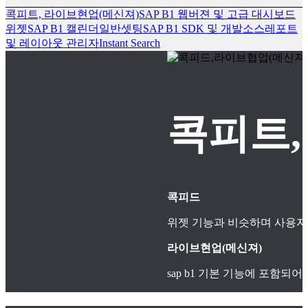
콕피트, 라이브현업(메신져)
SAP B1 웹버젼 및 고급 대시보드
위젯
SAP B1 캘린더
일반셋팅
SAP B1 SDK 및 개발소스
레포트
및 레이아웃 관리자
Instant Search
콕피트,
콕피드
위젯 기능과 비슷하며 사용자
라이브현업(메신져)
sap b1 기본 기능에 포함