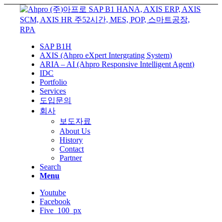
SAP B1H
AXIS (Ahpro eXpert Intergrating System)
ARIA – AI (Ahpro Responsive Intelligent Agent)
IDC
Portfolio
Services
도입문의
회사
보도자료
About Us
History
Contact
Partner
Search
Menu
Youtube
Facebook
Five_100_px