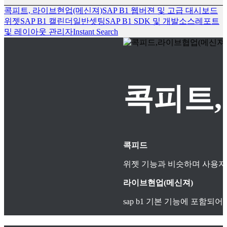
콕피트, 라이브현업(메신져)
SAP B1 웹버젼 및 고급 대시보드
위젯
SAP B1 캘린더
일반셋팅
SAP B1 SDK 및 개발소스
레포트
및 레이아웃 관리자
Instant Search
콕피트,
콕피드
위젯 기능과 비슷하며 사용자
라이브현업(메신져)
sap b1 기본 기능에 포함