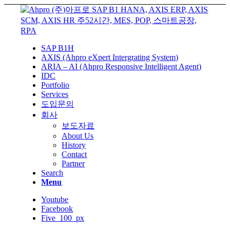
SAP B1H
AXIS (Ahpro eXpert Intergrating System)
ARIA – AI (Ahpro Responsive Intelligent Agent)
IDC
Portfolio
Services
도입문의
회사
보도자료
About Us
History
Contact
Partner
Search
Menu
Youtube
Facebook
Five_100_px