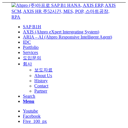
SAP B1H
AXIS (Ahpro eXpert Intergrating System)
ARIA – AI (Ahpro Responsive Intelligent Agent)
IDC
Portfolio
Services
도입문의
회사
보도자료
About Us
History
Contact
Partner
Search
Menu
Youtube
Facebook
Five_100_px