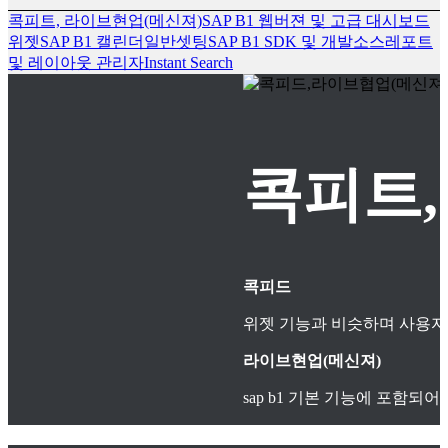
콕피트, 라이브현업(메신져)
SAP B1 웹버젼 및 고급 대시보드
위젯
SAP B1 캘린더
일반셋팅
SAP B1 SDK 및 개발소스
레포트
및 레이아웃 관리자
Instant Search
콕피트,
콕피드
위젯 기능과 비슷하며 사용자
라이브현업(메신져)
sap b1 기본 기능에 포함