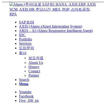
SAP B1H
AXIS (Ahpro eXpert Intergrating System)
ARIA – AI (Ahpro Responsive Intelligent Agent)
IDC
Portfolio
Services
도입문의
회사
보도자료
About Us
History
Contact
Partner
Search
Menu
Youtube
Facebook
Five_100_px