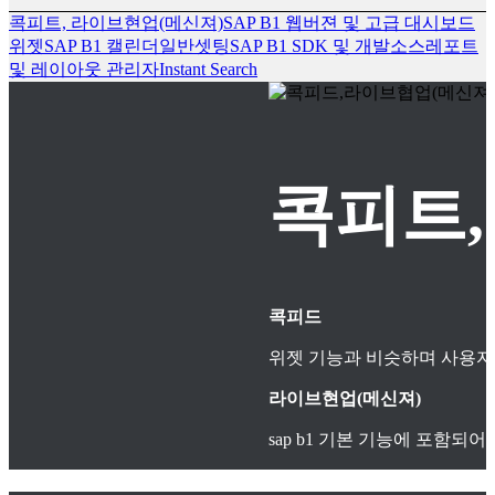
콕피트, 라이브현업(메신져)
SAP B1 웹버젼 및 고급 대시보드
위젯
SAP B1 캘린더
일반셋팅
SAP B1 SDK 및 개발소스
레포트
및 레이아웃 관리자
Instant Search
콕피트,
콕피드
위젯 기능과 비슷하며 사용자
라이브현업(메신져)
sap b1 기본 기능에 포함