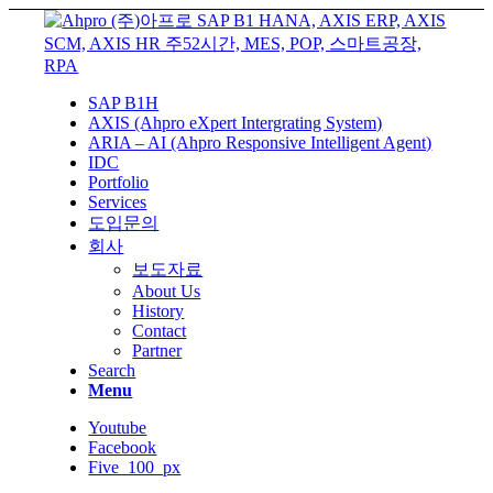
SAP B1H
AXIS (Ahpro eXpert Intergrating System)
ARIA – AI (Ahpro Responsive Intelligent Agent)
IDC
Portfolio
Services
도입문의
회사
보도자료
About Us
History
Contact
Partner
Search
Menu
Youtube
Facebook
Five_100_px