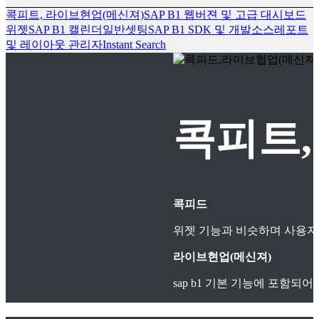
콕피트, 라이브현업(메신져)
SAP B1 웹버젼 및 고급 대시보드
위젯
SAP B1 캘린더
일반셋팅
SAP B1 SDK 및 개발소스
레포트
및 레이아웃 관리자
Instant Search
콕피트,
콕피드
위젯 기능과 비슷하며 사용자
라이브현업(메신져)
sap b1 기본 기능에 포함