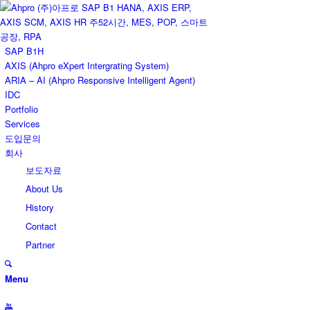
SAP B1H
AXIS (Ahpro eXpert Intergrating System)
ARIA – AI (Ahpro Responsive Intelligent Agent)
IDC
Portfolio
Services
도입문의
회사
보도자료
About Us
History
Contact
Partner
Menu