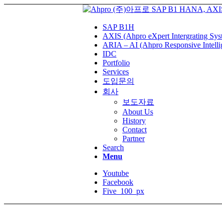
SAP B1H
AXIS (Ahpro eXpert Intergrating Sys
ARIA – AI (Ahpro Responsive Intelli
IDC
Portfolio
Services
도입문의
회사
보도자료
About Us
History
Contact
Partner
Search
Menu
Youtube
Facebook
Five_100_px