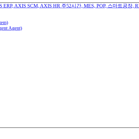
tem)
gent Agent)