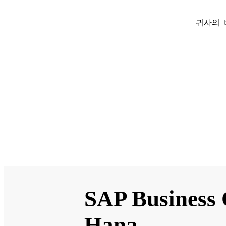
귀사의 
SAP Business
Hana