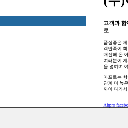
(주
고객과 함
로
품질좋은 제
객만족이 최
매진해 온 
여러분이 계
을 넓히며 
아프로는 항
단계 더 높
까이 다가서
Ahpro faceb