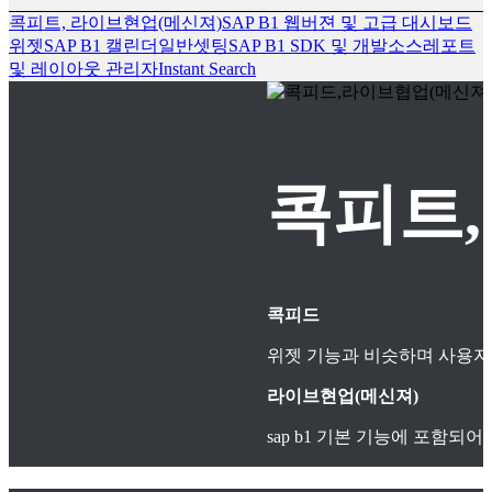
콕피트, 라이브현업(메신져)
SAP B1 웹버젼 및 고급 대시보드
위젯
SAP B1 캘린더
일반셋팅
SAP B1 SDK 및 개발소스
레포트
및 레이아웃 관리자
Instant Search
콕피트,
콕피드
위젯 기능과 비슷하며 사용자
라이브현업(메신져)
sap b1 기본 기능에 포함