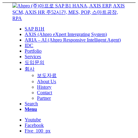
SAP B1H
AXIS (Ahpro eXpert Intergrating System)
ARIA – AI (Ahpro Responsive Intelligent Agent)
IDC
Portfolio
Services
도입문의
회사
보도자료
About Us
History
Contact
Partner
Search
Menu
Youtube
Facebook
Five_100_px