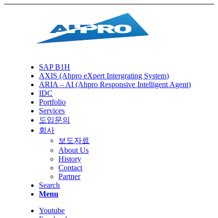
SAP B1H
AXIS (Ahpro eXpert Intergrating System)
ARIA – AI (Ahpro Responsive Intelligent Agent)
IDC
Portfolio
Services
도입문의
회사
보도자료
About Us
History
Contact
Partner
Search
Menu
Youtube