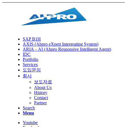
SAP B1H
AXIS (Ahpro eXpert Intergrating System)
ARIA – AI (Ahpro Responsive Intelligent Agent)
IDC
Portfolio
Services
도입문의
회사
보도자료
About Us
History
Contact
Partner
Search
Menu
Youtube