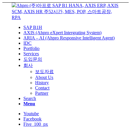
SAP B1H
AXIS (Ahpro eXpert Intergrating System)
ARIA – AI (Ahpro Responsive Intelligent Agent)
IDC
Portfolio
Services
도입문의
회사
보도자료
About Us
History
Contact
Partner
Search
Menu
Youtube
Facebook
Five_100_px