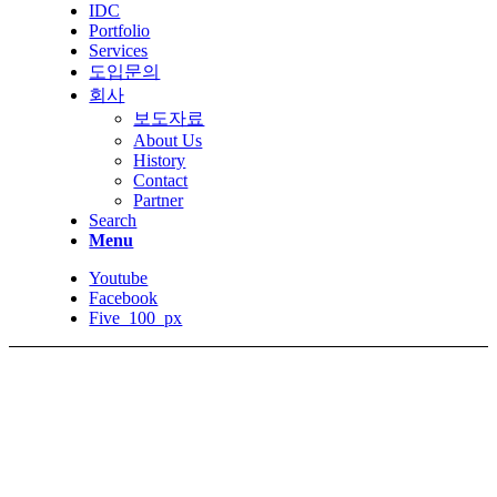
IDC
Portfolio
Services
도입문의
회사
보도자료
About Us
History
Contact
Partner
Search
Menu
Youtube
Facebook
Five_100_px
http://www.