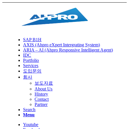
SAP B1H
AXIS (Ahpro eXpert Intergrating System)
ARIA – AI (Ahpro Responsive Intelligent Agent)
IDC
Portfolio
Services
도입문의
회사
보도자료
About Us
History
Contact
Partner
Search
Menu
Youtube