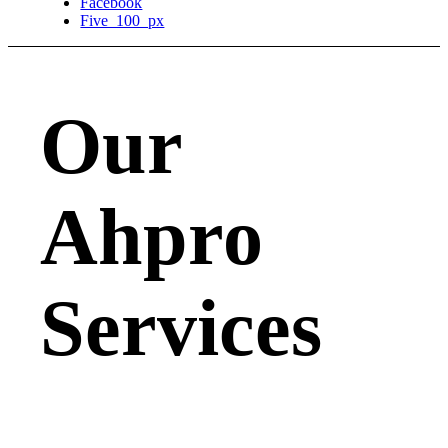
Facebook
Five_100_px
Our
Ahpro
Services