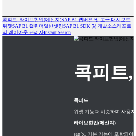
콕피트, 라이브현업(메신져)
SAP B1 웹버젼 및 고급 대시보드
위젯
SAP B1 캘린더
일반셋팅
SAP B1 SDK 및 개발소스
레포트
및 레이아웃 관리자
Instant Search
콕피트,
콕피드
위젯 기능과 비슷하며 사용자
라이브현업(메신져)
sap b1 기본 기능에 포함