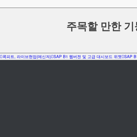
주목할 만한 기
콕피트, 라이브현업(메신져)
SAP B1 웹버젼 및 고급 대시보드 위젯
SAP 