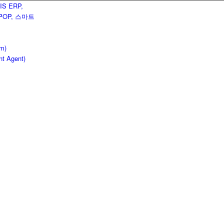
em)
nt Agent)