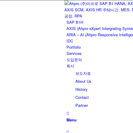
SAP B1H
AXIS (Ahpro eXpert Intergrating Syst
ARIA – AI (Ahpro Responsive Intellige
IDC
Portfolio
Services
도입문의
회사
보도자료
About Us
History
Contact
Partner
Menu