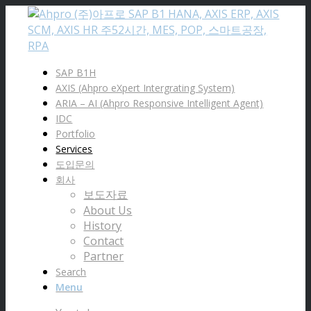
SAP B1H
AXIS (Ahpro eXpert Intergrating System)
ARIA – AI (Ahpro Responsive Intelligent Agent)
IDC
Portfolio
Services
도입문의
회사
보도자료
About Us
History
Contact
Partner
Search
Menu