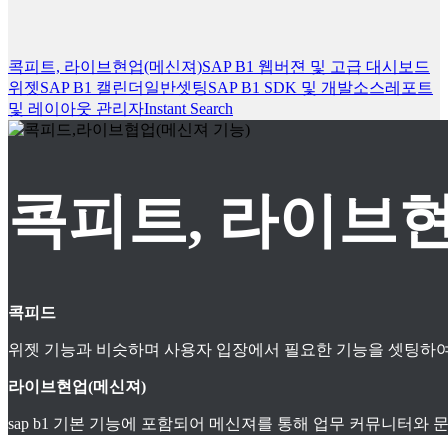
콕피트, 라이브현업(메신져)
SAP B1 웹버젼 및 고급 대시보드
위젯
SAP B1 캘린더
일반셋팅
SAP B1 SDK 및 개발소스
레포트
및 레이아웃 관리자
Instant Search
콕피트, 라이브현
콕피드
위젯 기능과 비슷하며 사용자 입장에서 필요한 기능을 셋팅하여
라이브현업(메신져)
sap b1 기본 기능에 포함되어 메신져를 통해 업무 커뮤니터와