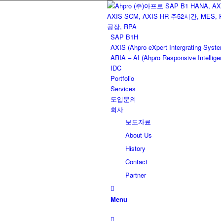
SAP B1H
AXIS (Ahpro eXpert Intergrating Syst
ARIA – AI (Ahpro Responsive Intellige
IDC
Portfolio
Services
도입문의
회사
보도자료
About Us
History
Contact
Partner
Menu