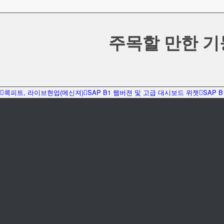
주목할 만한 기
콕피트, 라이브현업(메신져)
SAP B1 웹버젼 및 고급 대시보드 위젯
SAP 