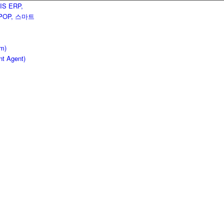
em)
nt Agent)