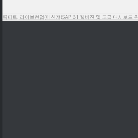
콕피트, 라이브현업(메신져)
SAP B1 웹버젼 및 고급 대시보드 