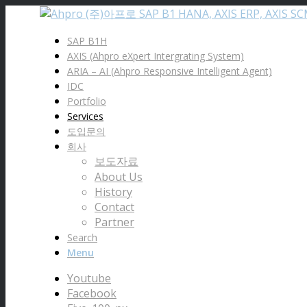
SAP B1H
AXIS (Ahpro eXpert Intergrating System)
ARIA – AI (Ahpro Responsive Intelligent Agent)
IDC
Portfolio
Services
도입문의
회사
보도자료
About Us
History
Contact
Partner
Search
Menu
Youtube
Facebook