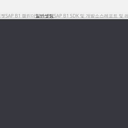
위젯
SAP B1 캘린더
일반셋팅
SAP B1 SDK 및 개발소스
레포트 및 