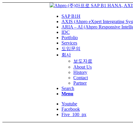
SAP B1H
AXIS (Ahpro eXpert Intergrating Sys
ARIA – AI (Ahpro Responsive Intelli
IDC
Portfolio
Services
도입문의
회사
보도자료
About Us
History
Contact
Partner
Search
Menu
Youtube
Facebook
Five_100_px