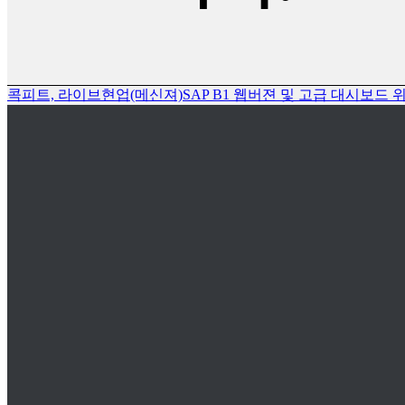
콕피트, 라이브현업(메신져)
SAP B1 웹버젼 및 고급 대시보드 