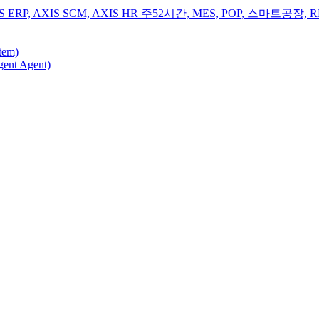
tem)
gent Agent)