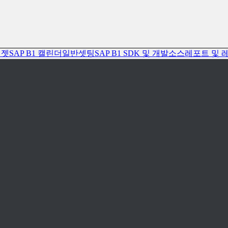
위젯
SAP B1 캘린더
일반셋팅
SAP B1 SDK 및 개발소스
레포트 및 